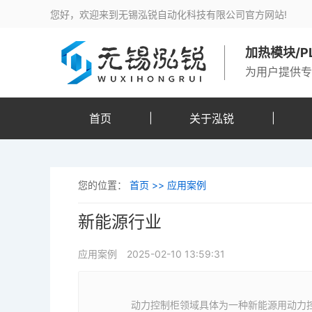
您好，欢迎来到无锡泓锐自动化科技有限公司官方网站!
加热模块/P
为用户提供专
首页
关于泓锐
您的位置：
首页 >>
应用案例
新能源行业
应用案例
2025-02-10 13:59:31
               动力控制柜领域具体为一种新能源用动力控制柜。针对这一问题,大多数现有的功率控制柜没有除湿结构,这样的内部