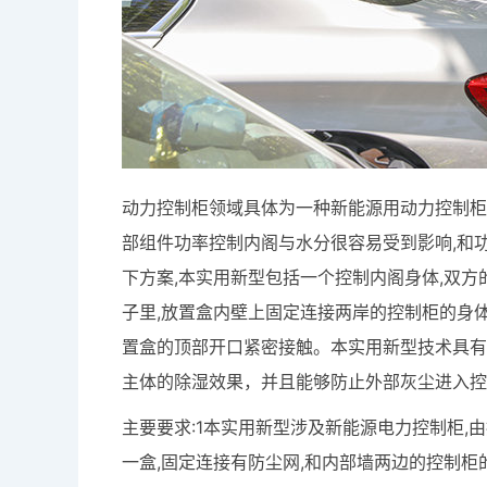
动力控制柜领域具体为一种新能源用动力控制柜
部组件功率控制内阁与水分很容易受到影响,和
下方案,本实用新型包括一个控制内阁身体,双方
子里,放置盒内壁上固定连接两岸的控制柜的身
置盒的顶部开口紧密接触。本实用新型技术具有
主体的除湿效果，并且能够防止外部灰尘进入控
主要要求:1本实用新型涉及新能源电力控制柜,
一盒,固定连接有防尘网,和内部墙两边的控制柜