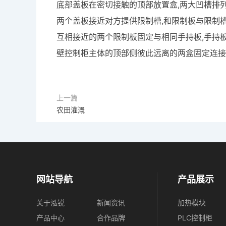
底部盖板在密切接触的顶部放置盒,两大凹槽排
两个盖板接近对方提供限制槽,和限制板与限制槽
互相接近的两个限制板固定与相同手持板,手持
壁控制柜主体的顶部侧彼此远离的两盒固定连接
上一篇
农田灌溉
网站导航
产品展示
关于泓锐
新闻资讯
加热模块
产品中心
合作品牌
PLC控制柜