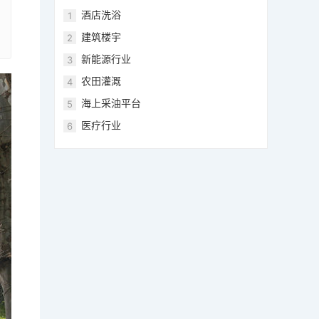
酒店洗浴
1
建筑楼宇
2
新能源行业
3
农田灌溉
4
海上采油平台
5
医疗行业
6